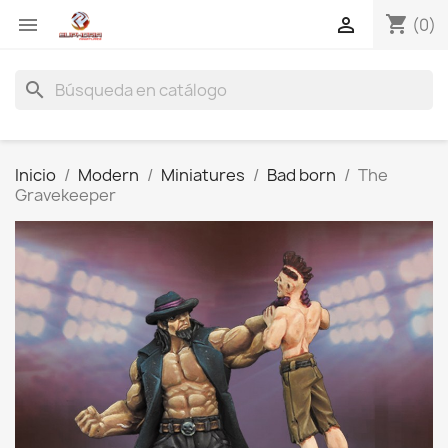
shopping_cart


(0)
search
Inicio
Modern
Miniatures
Bad born
The
Gravekeeper