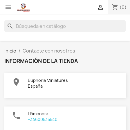
shopping_cart


(0)
search
Inicio
Contacte con nosotros
INFORMACIÓN DE LA TIENDA

Euphoria Miniatures
España

Llámenos:
+34600535540