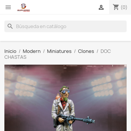
shopping_cart


(0)
search
Inicio
Modern
Miniatures
Clones
DOC
CHASTAS