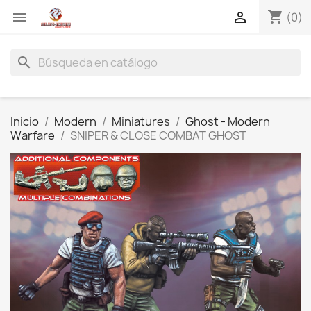
shopping_cart


(0)
search
Inicio
Modern
Miniatures
Ghost - Modern
Warfare
SNIPER & CLOSE COMBAT GHOST