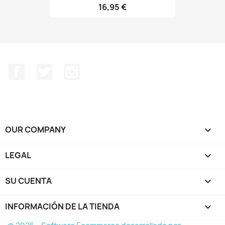
16,95 €
Facebook
Twitter
Instagram
OUR COMPANY

LEGAL

SU CUENTA

INFORMACIÓN DE LA TIENDA
keyboard_arrow_down