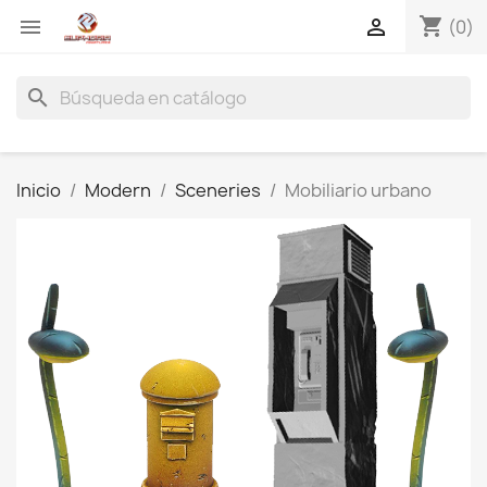
shopping_cart


(0)
search
Inicio
Modern
Sceneries
Mobiliario urbano