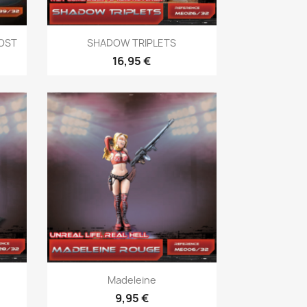
Vista rápida

HOST
SHADOW TRIPLETS
16,95 €
Vista rápida

)
Madeleine
9,95 €