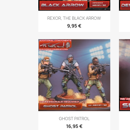
Vista rápida

REXOR, THE BLACK ARROW
9,95 €
Vista rápida

GHOST PATROL
16,95 €