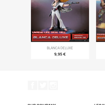
Vista rápida

BLANCA DELUXE
9,95 €
Facebook
Twitter
Instagram