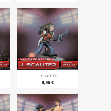
Vista rápida

J. SCAUTER
9,95 €