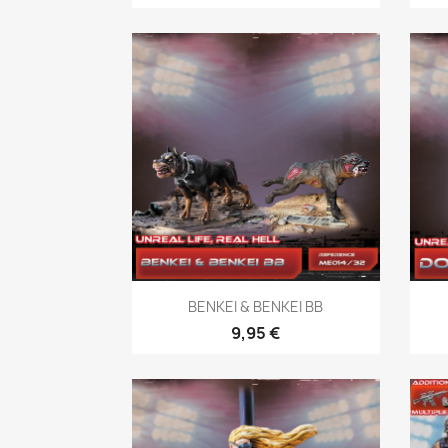
Vista rápida

BENKEI & BENKEI BB
9,95 €