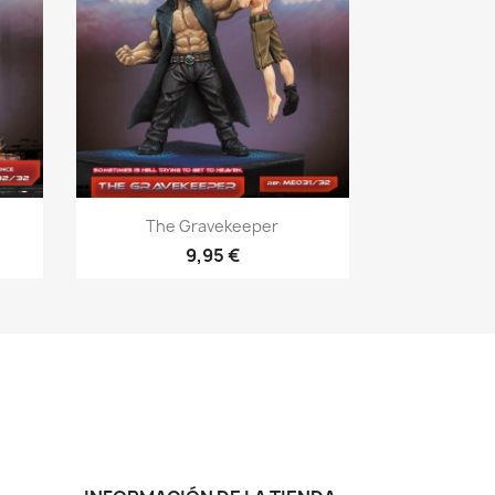
Vista rápida

The Gravekeeper
9,95 €