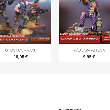
Vista rápida
Vista rápida


GHOST COMMAND
MÁSCARA AZTECA
16,95 €
9,95 €