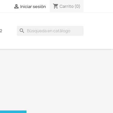
shopping_cart

Carrito
(0)
Iniciar sesión
search
2